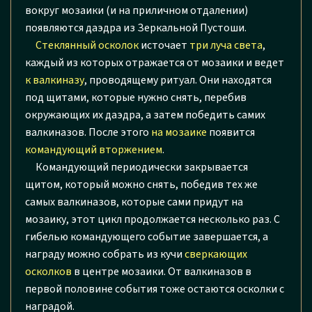
вокруг мозаики (и на приличном отдалении)
появляются даэдра из Зеркальной Пустоши.
Стеклянный осколок
источает
три луча света
,
каждый из которых отражается от мозаики и ведет
к валкиназу
, проводящему ритуал. Они находятся
под щитами, которые нужно снять, перебив
окружающих их даэдра, а затем победить самих
валкиназов. После этого
на мозаике
появится
командующий вторжением
.
Командующий периодически закрывается
щитом, который можно снять, победив тех же
самых валкиназов, которые сами придут на
мозаику, этот цикл продолжается несколько раз. С
гибелью командующего событие завершается, а
награду можно собрать из кучи
сверкающих
осколков
в центре мозаики. От валкиназов в
первой половине события тоже остаются осколки с
наградой.