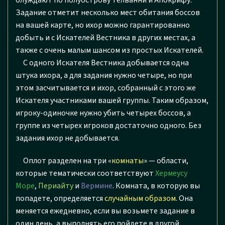
блуждают по полуострову Телванни и Апокрифу.
Задание отметит несколько мест обитания боссов
на вашей карте, но ихор можно гарантированно
добыть и с Искателей Вестника в других местах, а
также с очень малым шансом из простых Искателей.
С одного Искателя Вестника добывается одна
штука ихора, а для задания нужно четыре, но при
этом засчитывается и ихор, собранный с этого же
Искателя участниками вашей группы. Таким образом,
игроку-одиночке нужно убить четырех боссов, а
группе из четырех игроков достаточно одного. Без
задания ихор не добывается.
Оплот разделен на три «
комнаты
» — области,
которые тематически соответствуют
Хермеусу
Море
,
Периайту
и
Вермине
. Комната, в которую вы
попадете, определяется
случайным образом
. Она
меняется ежедневно, если вы возьмете задание в
один день, а выполнять его пойдете в другой.