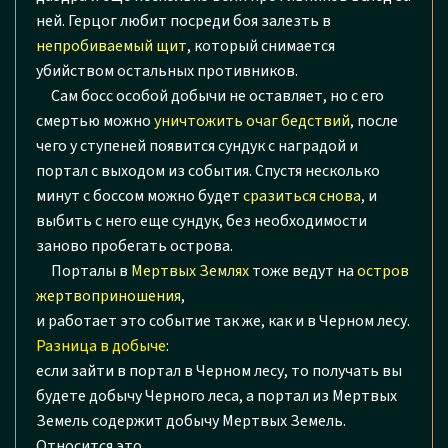
ней. Герцог любит посреди боя залезть в
непробиваемый щит
, который снимается
убийством остальных противников.
Сам босс особой добычи не оставляет, но с его
смертью можно
уничтожить очаг бедствий
, после
чего у ступеней появится сундук с наградой и
портал с выходом из события. Спустя несколько
минут с боссом можно будет
сразиться снова
, и
выбить с него еще сундук, без необходимости
заново пробегать острова.
Порталы в
Мертвых Землях
тоже ведут на
остров
жертвоприношения
,
и работает это событие так же, как и в Черном лесу.
Разница в добыче
:
если зайти в портал в Черном лесу, то получать вы
будете добычу Черного леса, а портал из Мертвых
Земель содержит добычу Мертвых Земель.
Относится это