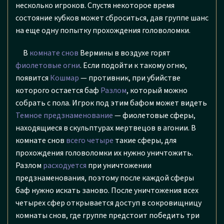
несколько игроков. Спустя некоторое время
состояние кубков может сброситься, дав группе шанс
на еще одну попытку прохождения головоломки.
В
комнате снов
Вермины в воздухе горят
фиолетовые огни
. Если подойти к такому огню,
появится
Кошмар
— противник, при убийстве
которого остается баф
Разлом
, который можно
собрать с пола. Игрок под этим бафом может видеть
Темное предзнаменование
— фиолетовые сферы,
находящиеся в скульптурах мертвецов в агонии. В
комнате снов
всего четыре
такие сферы, для
прохождения головоломки их нужно уничтожить.
Разлом
расходуется
при уничтожении
предзнаменования, поэтому после каждой сферы
баф нужно искать заново. После уничтожения всех
четырех сфер открывается доступ в сокровищницу
комнаты снов, где группе предстоит победить три