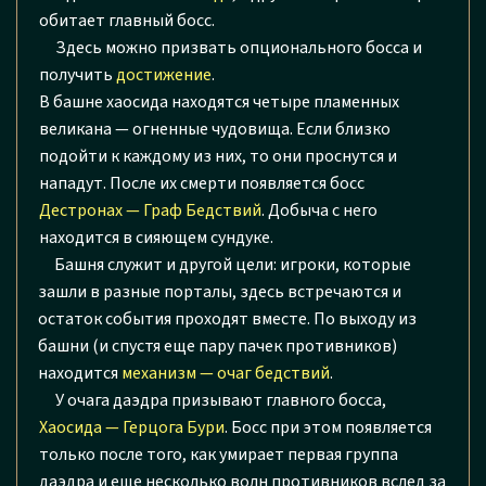
обитает главный босс.
Здесь можно призвать опционального босса и
получить
достижение
.
В башне хаосида находятся четыре пламенных
великана — огненные чудовища. Если близко
подойти к каждому из них, то они проснутся и
нападут. После их смерти появляется босс
Дестронах — Граф Бедствий
. Добыча с него
находится в сияющем сундуке.
Башня служит и другой цели: игроки, которые
зашли в разные порталы, здесь встречаются и
остаток события проходят вместе. По выходу из
башни (и спустя еще пару пачек противников)
находится
механизм — очаг бедствий
.
У очага даэдра призывают главного босса,
Хаосида — Герцога Бури
. Босс при этом появляется
только после того, как умирает первая группа
даэдра и еще несколько волн противников вслед за