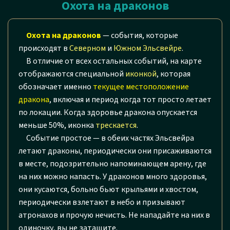
Охота на драконов
Охота на драконов
— события, которые
происходят в
Северном
и
Южном Эльсвейре
.
В отличие от всех остальных событий, на карте
отображаются специальной
иконкой
, которая
обозначает именно
текущее местоположение
дракона
, включая и период когда тот просто летает
по локации. Когда здоровье дракона опускается
меньше 50%, иконка
трескается
.
Событие простое — в обеих частях Эльсвейра
летают драконы, периодически они присаживаются
в месте, подозрительно напоминающем арену, где
на них можно напасть. У драконов много здоровья,
они кусаются, больно бьют крыльями и хвостом,
периодически взлетают в небо и призывают
атронахов и прочую нечисть. Не нападайте на них в
одиночку, вы не затащите.