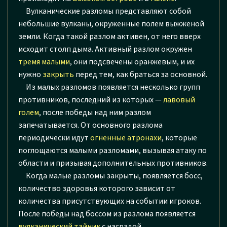
Вулканические разломы представляют собой
небольшие вулканы, окруженные полем выжженой
земли. Когда такой разлом активен, от него вверх
исходит столп дыма. Активный разлом окружен
тремя малыми
, они подсвечены оранжевым, и их
нужно
закрыть
перед тем, как браться за основной.
Из малых разломов появляется несколько групп
противников, последний из которых —
лавовый
голем
, после победы над ним разлом
запечатывается. От основного разлома
периодически идут
огненные атронахи
, которые
поглощаются малыми разломами, вызывая атаку по
области и призывая дополнительных противников.
Когда малые разломы закрыты, появляется босс,
количество здоровья которого зависит от
количества присутствующих на событии игроков.
После победы над боссом из разлома появляется
вулканический тайник
с наградой.