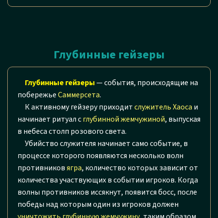
Глубинные гейзеры
Глубинные гейзеры
— события, происходящие на
побережье
Саммерсета
.
К активному гейзеру приходит
служитель Хаоса
и
начинает ритуал с
глубинной жемчужиной
, выпуская
в небеса столп розового света.
Убийство служителя начинает само событие, в
процессе которого появляются несколько волн
противников
ягра
, количество которых зависит от
количества участвующих в событии игроков. Когда
волны противников иссякнут, появится босс, после
победы над которым один из игроков должен
уничтожить глубинную жемчужину
, таким образом