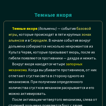
Темные якоря
Темные якоря
(дольмены)
— события
базовой
игры
, которые происходят в пяти крупных
зонах
альянсов
и в
Сиродиле
. В начале события вокруг
дольмена собираются несколько некромантов из
Культа Червя, которые призывают якорь, после их
гибели появляются противники — даэдра и нежить.
Вокруг якоря находятся четыре
запорных
механизма
. Когда вы убиваете противников, от них
отлетают сгустки света в сторону одного из
механизмов. При получении определенного
количества сгустков механизм раскрывается и его
можно активировать.
После активации четвертого механизма, слева от
ступеней дольмена появляется босс с двумя