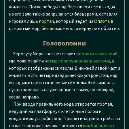
комнаты. После победы над Вестником все выходы
из его зала также закрываются барьерами, оставляя
игрокам лишь
портал
, который ведет
из Оплота
в
открытый мир, без возможности вернуться обратно.
Головоломки
Хермеусу Море соответствует
комната искажений
,
где можно найти
четыре пронумерованных тома
, в
которых изображены символы. В нижней левой части
комнаты есть четыре даэдрических устройства, над
которыми светятся зеленые символы. Эти символы
нужно заменить на указанные в томах, по порядку,
слева направо.
При вводе правильного кода откроется портал,
ведущий на платформу с клеточным полом и
колдовским устройством. При активации устройства
на клетках пола сначала загорается
комбинация из