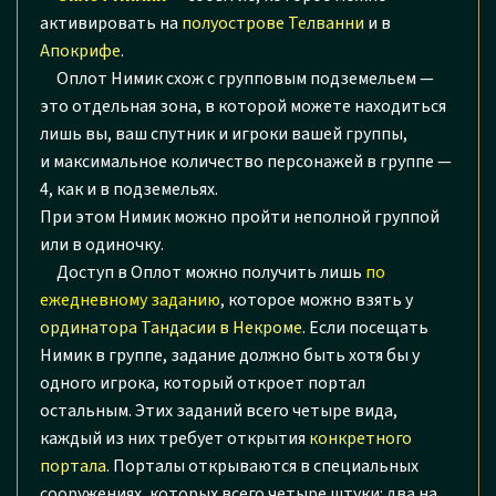
активировать на
полуострове Телванни
и в
Апокрифе
.
Оплот Нимик схож с групповым подземельем —
это отдельная зона, в которой можете находиться
лишь вы, ваш спутник и игроки вашей группы,
и максимальное количество персонажей в группе —
4, как и в подземельях.
При этом Нимик можно пройти неполной группой
или в одиночку.
Доступ в Оплот можно получить лишь
по
ежедневному заданию
, которое можно взять у
ординатора Тандасии в Некроме
. Если посещать
Нимик в группе, задание должно быть хотя бы у
одного игрока, который откроет портал
остальным. Этих заданий всего четыре вида,
каждый из них требует открытия
конкретного
портала
. Порталы открываются в специальных
сооружениях, которых всего четыре штуки: два на