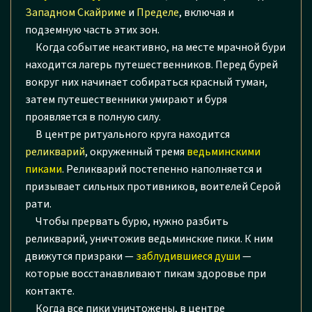
Западном Скайриме
и
Пределе
, включая и
подземную часть этих зон.
Когда событие неактивно, на месте мрачной бури
находится лагерь путешественников. Перед бурей
вокруг них начинает собираться красный туман,
затем путешественники умирают и буря
проявляется в полную силу.
В центре ритуального круга находится
реликварий
, окруженный тремя
ведьминскими
пиками
. Реликварий постепенно наполняется и
призывает сильных противников, воителей Серой
рати.
Чтобы прервать бурю, нужно разбить
реликварий, уничтожив ведьминские пики. К ним
движутся призраки —
заблудившиеся души
—
которые восстанавливают пикам здоровье при
контакте.
Когда все пики уничтожены, в центре