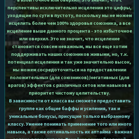
в избыточное или оверхил. Это значит, что с
перспективы исключительно исцеления это цифры,
уходящие по сути в пустоту, поскольку мы не можем
исцелить более чем 100% здоровья союзника, а все
исцеление выше данного процента - это избыточное
или оверхил. Это не значит, что исцеление
становится совсем неважным, мы все еще хотим
поддерживать наших союзников живыми, но, т.к.
потенциал исцеления и так уже значительно высок,
мы можем сосредоточиться на предоставлении
положительных (для союзников)/негативных (для
врагов) эффектов с различных сетов или навыков в
приоритет чистому целительству.
В зависимости от класса вы сможете предоставить
группе как общие баффы и усиления, так и
уникальные бонусы, присущие только выбранному
классу. Умение понимать применение того или иного
навыка, а также оптимальность их аптайма - важная