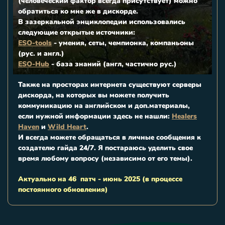
(человеческий фактор всегда присутствует) можно
обратиться ко мне же в дискорде.
В зазеркальной энциклопедии использовались
следующие открытые источники:
ESO-tools
- умения, сеты, чемпионка, компаньоны
(рус. и англ.)
ESO-Hub
- база знаний (англ, частично рус.)
Также на просторах интернета существуют серверы
дискорда, на которых вы можете получить
коммуникацию на английском и доп.материалы,
если нужной информации здесь не нашли:
Healers
Haven
и
Wild Heart
.
И всегда можете обращаться в личные сообщения к
создателю гайда 24/7. Я постараюсь уделить свое
время любому вопросу (независимо от его темы).
Актуально на 46 патч - июнь 2025 (в процессе
постоянного обновления)