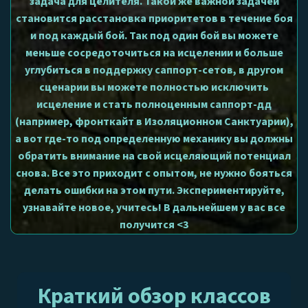
задача для целителя. Такой же важной задачей
становится расстановка приоритетов в течение боя
и под каждый бой. Так под один бой вы можете
меньше сосредоточиться на исцелении и больше
углубиться в поддержку саппорт-сетов, в другом
сценарии вы можете полностью исключить
исцеление и стать полноценным саппорт-дд
(например, фронткайт в Изоляционном Санктуарии),
а вот где-то под определенную механику вы должны
обратить внимание на свой исцеляющий потенциал
снова. Все это приходит с опытом, не нужно бояться
делать ошибки на этом пути. Экспериментируйте,
узнавайте новое, учитесь! В дальнейшем у вас все
получится <3
Краткий обзор классов