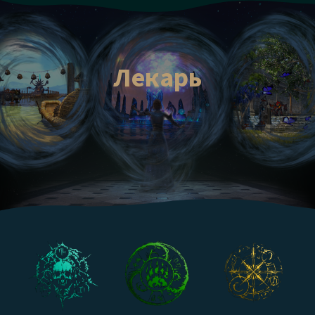
Вот это да! — подумала Алиса. — Кот с
улыбкой — и то редкость, но уж улыбка
без кота — это я прямо не знаю что
такое!
Лекарь